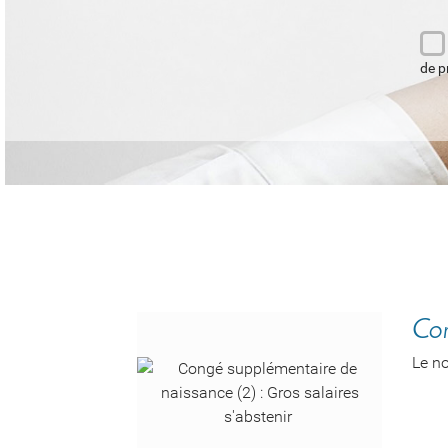
de p
Con
Le n