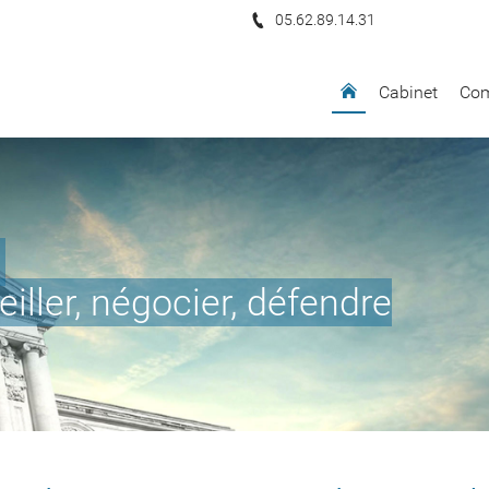
05.62.89.14.31
Cabinet
Com
 les conseils
re problématique