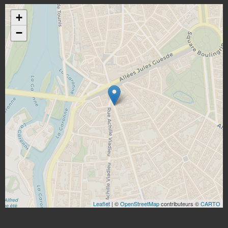
+
−
Leaflet
| ©
OpenStreetMap
contributeurs ©
CARTO