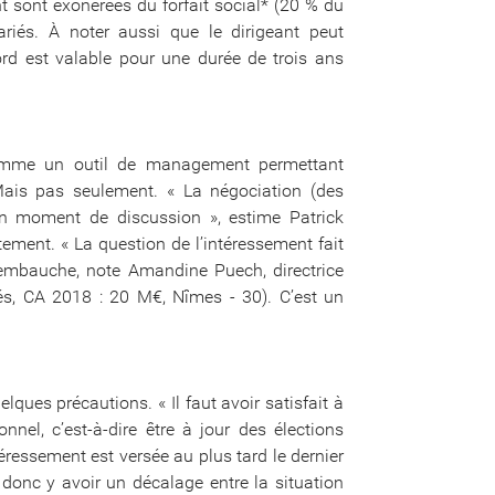
t sont exonérées du forfait social* (20 % du
riés. À noter aussi que le dirigeant peut
cord est valable pour une durée de trois ans
comme un outil de management permettant
. Mais pas seulement. « La négociation (des
bon moment de discussion », estime Patrick
ment. « La question de l’intéressement fait
d’embauche, note Amandine Puech, directrice
és, CA 2018 : 20 M€, Nîmes - 30). C’est un
lques précautions. « Il faut avoir satisfait à
nel, c’est-à-dire être à jour des élections
téressement est versée au plus tard le dernier
 donc y avoir un décalage entre la situation