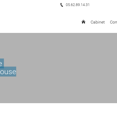
05.62.89.14.31
Cabinet
Com
te
louse