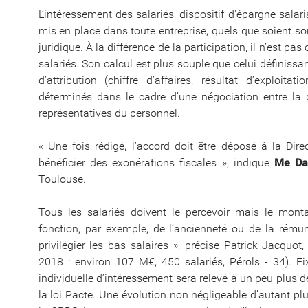
L’intéressement des salariés, dispositif d'épargne salaria
mis en place dans toute entreprise, quels que soient son
juridique. À la différence de la participation, il n’est pa
salariés. Son calcul est plus souple que celui définissan
d’attribution (chiffre d’affaires, résultat d’exploita
déterminés dans le cadre d’une négociation entre la d
représentatives du personnel.
« Une fois rédigé, l’accord doit être déposé à la Dire
bénéficier des exonérations fiscales », indique
Me Da
Toulouse.
Tous les salariés doivent le percevoir mais le monta
fonction, par exemple, de l’ancienneté ou de la rémun
privilégier les bas salaires », précise Patrick Jacquo
2018 : environ 107 M€, 450 salariés, Pérols - 34). F
individuelle d’intéressement sera relevé à un peu plus 
la loi Pacte. Une évolution non négligeable d’autant plu